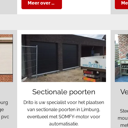
Meer over …
Me
Sectionale poorten
Ve
burg
Drito is uw specialist voor het plaatsen
ge
van sectionale poorten in Limburg,
Stee
n pvc
eventueel met SOMFY-motor voor
mouw
automatisatie.
met