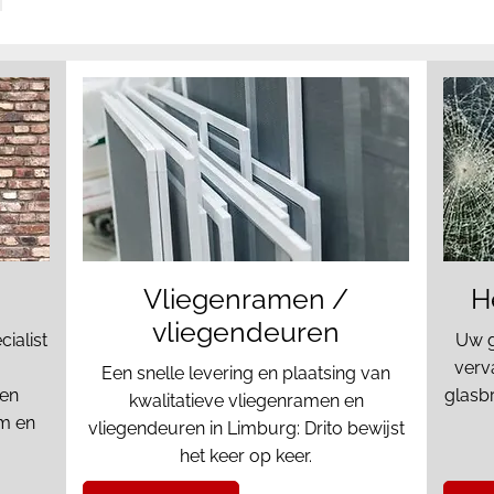
Vliegenramen /
H
vliegendeuren
cialist
Uw g
verv
Een snelle levering en plaatsing van
 en
glasb
kwalitatieve vliegenramen en
um en
vliegendeuren in Limburg: Drito bewijst
het keer op keer.