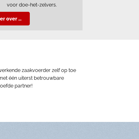
voor doe-het-zelvers.
er over …
fwerkende zaakvoerder zelf op toe
n met één uiterst betrouwbare
roefde partner!